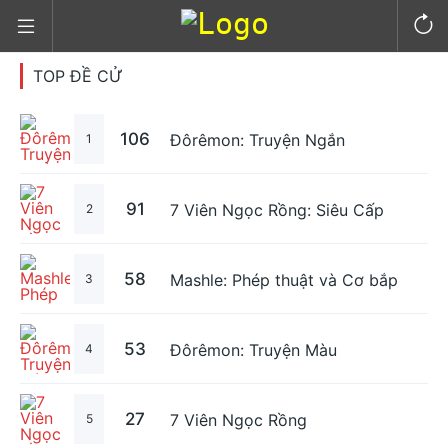
TOP ĐỀ CỬ
106
Đôrêmon: Truyện Ngắn
1
91
7 Viên Ngọc Rồng: Siêu Cấp
2
58
Mashle: Phép thuật và Cơ bắp
3
53
Đôrêmon: Truyện Màu
4
27
7 Viên Ngọc Rồng
5