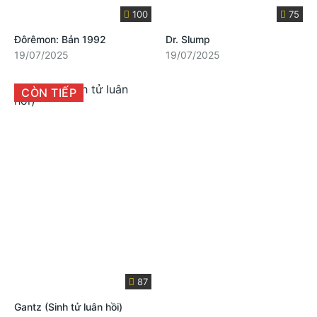
100
75
Đôrêmon: Bản 1992
Dr. Slump
19/07/2025
19/07/2025
CÒN TIẾP
87
Gantz (Sinh tử luân hồi)