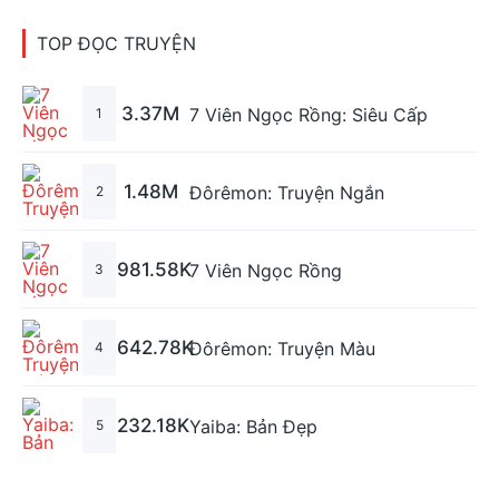
TOP ĐỌC TRUYỆN
3.37M
7 Viên Ngọc Rồng: Siêu Cấp
1
1.48M
Đôrêmon: Truyện Ngắn
2
981.58K
7 Viên Ngọc Rồng
3
642.78K
Đôrêmon: Truyện Màu
4
232.18K
Yaiba: Bản Đẹp
5