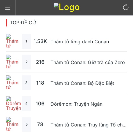
TOP ĐỀ CỬ
1.53K
Thám tử lừng danh Conan
1
216
Thám tử Conan: Giờ trà của Zero
2
118
Thám tử Conan: Bộ Đặc Biệt
3
106
Đôrêmon: Truyện Ngắn
4
78
Thám tử Conan: Truy lùng Tổ chức Áo Đen
5