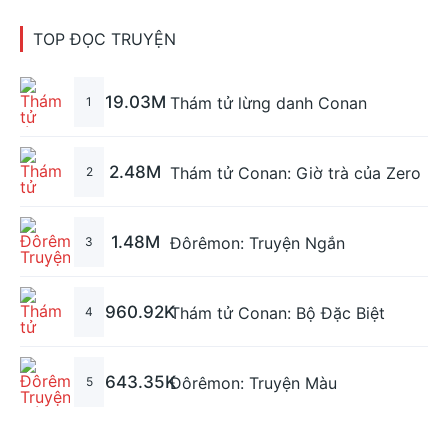
TOP ĐỌC TRUYỆN
19.03M
Thám tử lừng danh Conan
1
2.48M
Thám tử Conan: Giờ trà của Zero
2
1.48M
Đôrêmon: Truyện Ngắn
3
960.92K
Thám tử Conan: Bộ Đặc Biệt
4
643.35K
Đôrêmon: Truyện Màu
5