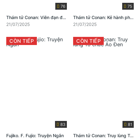
76
75
Thám tử Conan: Viên đạn đỏ tươi
Thám tử Conan: Kẻ hành pháp Zero
21/07/2025
21/07/2025
CÒN TIẾP
CÒN TIẾP
83
81
Fujiko. F. Fujio: Truyện Ngắn
Thám tử Conan: Truy lùng Tổ chức Áo Đen