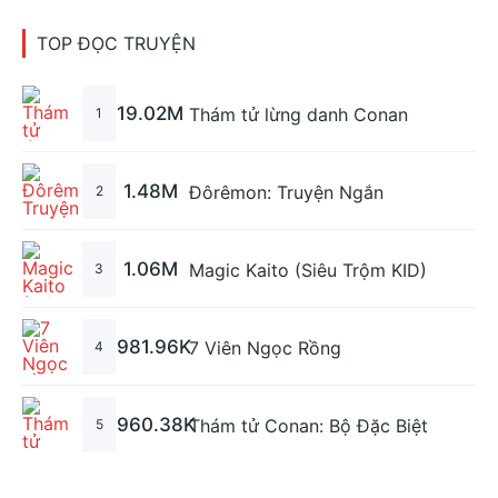
TOP ĐỌC TRUYỆN
19.02M
Thám tử lừng danh Conan
1
1.48M
Đôrêmon: Truyện Ngắn
2
1.06M
Magic Kaito (Siêu Trộm KID)
3
981.96K
7 Viên Ngọc Rồng
4
960.38K
Thám tử Conan: Bộ Đặc Biệt
5