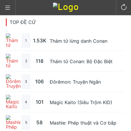
TOP ĐỀ CỬ
1.53K
Thám tử lừng danh Conan
1
118
Thám tử Conan: Bộ Đặc Biệt
2
106
Đôrêmon: Truyện Ngắn
3
101
Magic Kaito (Siêu Trộm KID)
4
58
Mashle: Phép thuật và Cơ bắp
5