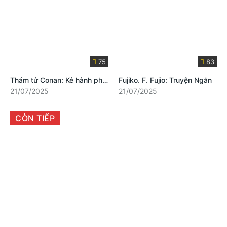
75
83
Thám tử Conan: Kẻ hành pháp Zero
Fujiko. F. Fujio: Truyện Ngắn
21/07/2025
21/07/2025
CÒN TIẾP