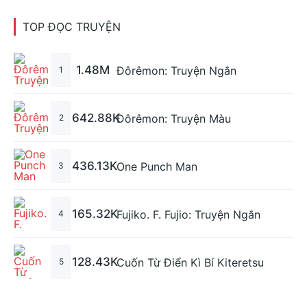
TOP ĐỌC TRUYỆN
1.48M
Đôrêmon: Truyện Ngắn
1
642.88K
Đôrêmon: Truyện Màu
2
436.13K
One Punch Man
3
165.32K
Fujiko. F. Fujio: Truyện Ngắn
4
128.43K
Cuốn Từ Điển Kì Bí Kiteretsu
5