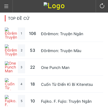
TOP ĐỀ CỬ
106
Đôrêmon: Truyện Ngắn
1
53
Đôrêmon: Truyện Màu
2
22
One Punch Man
3
18
Cuốn Từ Điển Kì Bí Kiteretsu
4
10
Fujiko. F. Fujio: Truyện Ngắn
5