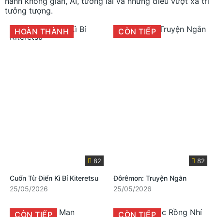
hành không gian, AI, tương lai và những điều vượt xa trí
tưởng tượng.
HOÀN THÀNH
CÒN TIẾP
82
82
Cuốn Từ Điển Kì Bí Kiteretsu
Đôrêmon: Truyện Ngắn
25/05/2026
25/05/2026
CÒN TIẾP
CÒN TIẾP