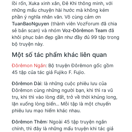
lồi rốn, Xuka xinh xắn, Đê Khi thông minh, với
những mẩu chuyện hài hước mà không kém
phần ý nghĩa nhân văn. Vô cùng cảm ơn
TuanBaoNguyen
(thành viên VozForum đã chia
sẻ bản scan) và nhóm
Voz-Đôrêmon Team
đã
khôi phục bản đẹp gần như đầy đủ 99 tập trong
bộ truyện này.
Một số tác phẩm khác liên quan
Đôrêmon Ngắn
: Bộ truyện Đôrêmon gốc gồm
45 tập của tác giả Fujiko F. Fujio.
Đôrêmon Dài
: là những cuộc phiêu lưu của
Đôrêmon cùng những người bạn, khi thì ra vũ
trụ, khi thì vào lòng đất, trở về thời khủng long,
lặn xuống lòng biển... Mỗi tập là một chuyến
phiêu lưu mạo hiểm khác nhau.
Đôrêmon Thêm
: Ngoài 45 tập truyện ngắn
chính, thì đây là những mẩu truyện khi tác giả