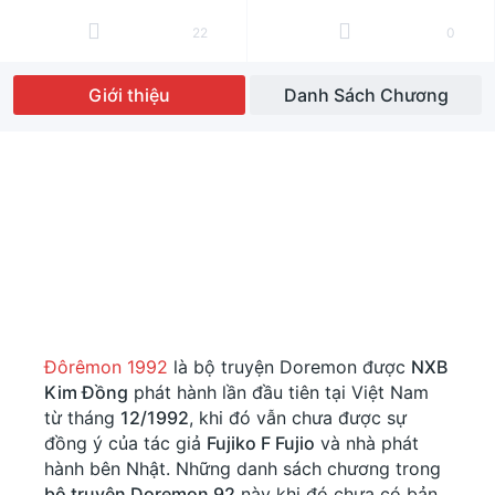
22
0
Giới thiệu
Danh Sách Chương
Đôrêmon 1992
là bộ truyện Doremon được
NXB
Kim Đồng
phát hành lần đầu tiên tại Việt Nam
từ tháng
12/1992
, khi đó vẫn chưa được sự
đồng ý của tác giả
Fujiko F Fujio
và nhà phát
hành bên Nhật. Những danh sách chương trong
bộ truyện Doremon 92
này khi đó chưa có bản