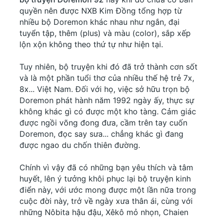
quyền nên được NXB Kim Đồng tổng hợp từ
nhiều bộ Doremon khác nhau như ngắn, đại
tuyển tập, thêm (plus) và màu (color), sắp xếp
lộn xộn không theo thứ tự như hiện tại.
Tuy nhiên, bộ truyện khi đó đã trở thành cơn sốt
và là một phần tuổi thơ của nhiều thế hệ trẻ 7x,
8x... Việt Nam. Đối với họ, việc sở hữu trọn bộ
Doremon phát hành năm 1992 ngày ấy, thực sự
không khác gì có được một kho tàng. Cảm giác
được ngồi võng đong đưa, cầm trên tay cuốn
Doremon, đọc say sưa... chẳng khác gì đang
được ngao du chốn thiên đường.
Chính vì vậy đã có những bạn yêu thích và tâm
huyết, lên ý tưởng khôi phục lại bộ truyện kinh
điển này, với ước mong được một lần nữa trong
cuộc đời này, trở về ngày xưa thân ái, cùng với
những Nôbita hậu đậu, Xêkô mỏ nhọn, Chaien