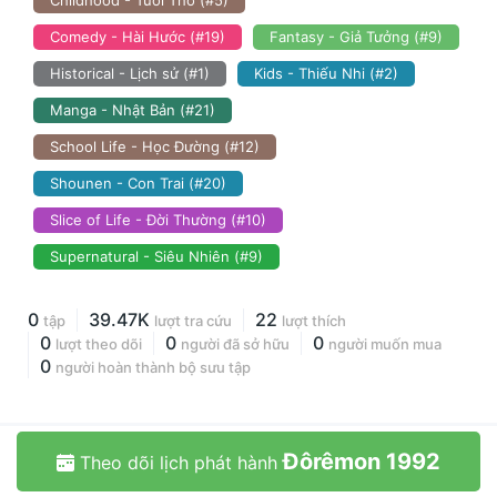
Childhood - Tuổi Thơ (#5)
Comedy - Hài Hước (#19)
Fantasy - Giả Tưởng (#9)
Historical - Lịch sử (#1)
Kids - Thiếu Nhi (#2)
Manga - Nhật Bản (#21)
School Life - Học Đường (#12)
Shounen - Con Trai (#20)
Slice of Life - Đời Thường (#10)
Supernatural - Siêu Nhiên (#9)
0
39.47K
22
tập
lượt tra cứu
lượt thích
0
0
0
lượt theo dõi
người đã sở hữu
người muốn mua
0
người hoàn thành bộ sưu tập
Đôrêmon 1992
Theo dõi lịch phát hành